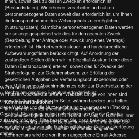
Ihnen, soweit dies zu diesen Zwecken erforderlich ist
(Bestandsdaten). Wir erheben, verarbeiten und nutzen
personenbezogene Daten soweit dies erforderlich ist, um Ihnen
die Inanspruchnahme des Webangebots zu ermöglichen
(Nutzungsdaten). Sämtliche personenbezogenen Daten werden
nur solange gespeichert wie dies für den geannten Zweck
(Bearbeitung Ihrer Anfrage oder Abwicklung eines Vertrags)
erforderlich ist. Hierbei werden steuer- und handelsrechtliche
Aufbewahrungsfristen berücksichtigt. Auf Anordnung der
zuständigen Stellen dürfen wir im Einzelfall Auskunft über diese
Daten (Bestandsdaten) erteilen, soweit dies für Zwecke der
Strafverfolgung, zur Gefahrenabwehr, zur Erfüllung der
gesetzlichen Aufgaben der Verfassungsschutzbehörden oder
des Militärischen Abschirmdienstes oder zur Durchsetzung der
Wir benutzen Cookies
Rechte am geistigen Eigentum erforderlich ist.
Wir nutzen Cookies auf unserer Website. Einige von ihnen sind
essenziell für den Betrieb der Seite, während andere uns helfen,
Kommentarfunktionen
diese Website und die Nutzererfahrung zu verbessern (Tracking
Im Rahmen der Kommentarfunktion erheben wir
Cookies). Sie können selbst entscheiden, ob Sie die Cookies
personenbezogene Daten (z.B. Name, E-Mail) im Rahmen Ihrer
zulassen möchten. Bitte beachten Sie, dass bei einer Ablehnung
Kommentierung zu einem Beitrag nur in dem Umfang wie Sie
womöglich nicht mehr alle Funktionalitäten der Seite zur Verfügung
ihn uns mitgeteilt haben. Bei der Veröffentlichung eines
stehen.
Kommentars wird die von Ihnen angegebene Email-Adresse